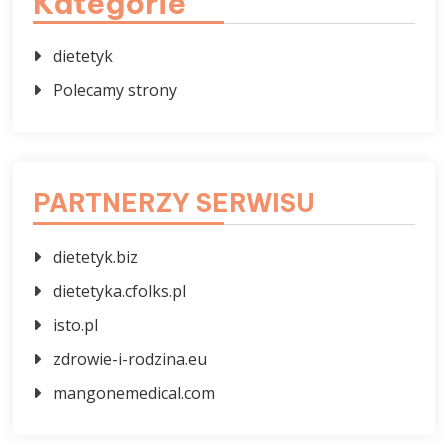
Kategorie
dietetyk
Polecamy strony
PARTNERZY SERWISU
dietetyk.biz
dietetyka.cfolks.pl
isto.pl
zdrowie-i-rodzina.eu
mangonemedical.com