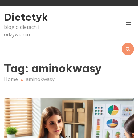
Skip
to
Dietetyk
content
blog o dietach i
odżywianiu
Tag:
aminokwasy
Home
aminokwasy