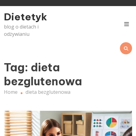
Skip
to
Dietetyk
content
blog o dietach i
odżywianiu
Tag:
dieta
bezglutenowa
Home
dieta bezglutenowa