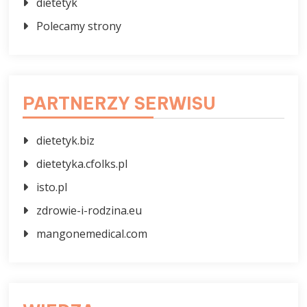
dietetyk
Polecamy strony
PARTNERZY SERWISU
dietetyk.biz
dietetyka.cfolks.pl
isto.pl
zdrowie-i-rodzina.eu
mangonemedical.com