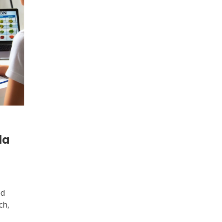
la
ód
ch,