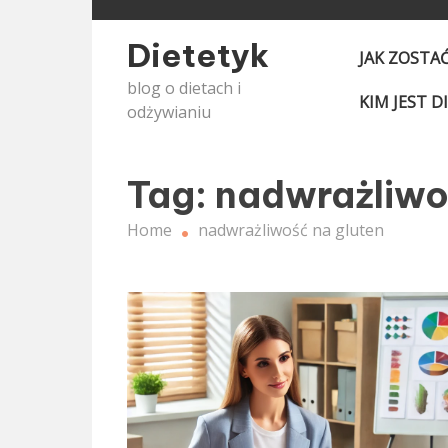
Skip
to
Dietetyk
JAK ZOSTA
content
blog o dietach i
KIM JEST D
odżywianiu
Tag:
nadwrażliwo
Home
nadwrażliwość na gluten