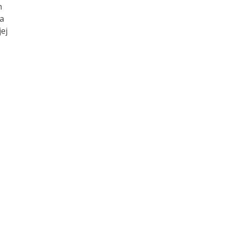
m
ta
ej