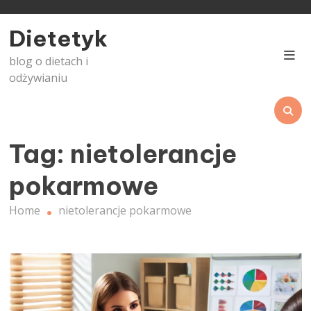
Skip
to
Dietetyk
content
blog o dietach i
odżywianiu
Tag:
nietolerancje
pokarmowe
Home
nietolerancje pokarmowe