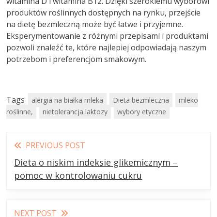
witamina D i witamina B12. Dzięki szerokiemu wyborowi
produktów roślinnych dostępnych na rynku, przejście
na dietę bezmleczną może być łatwe i przyjemne.
Eksperymentowanie z różnymi przepisami i produktami
pozwoli znaleźć te, które najlepiej odpowiadają naszym
potrzebom i preferencjom smakowym.
Tags
alergia na białka mleka
Dieta bezmleczna
mleko
roślinne,
nietolerancja laktozy
wybory etyczne
Read
PREVIOUS POST
more
Dieta o niskim indeksie glikemicznym –
articles
pomoc w kontrolowaniu cukru
NEXT POST