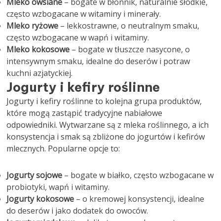
Mleko owsiane
– bogate w błonnik, naturalnie słodkie,
często wzbogacane w witaminy i minerały.
Mleko ryżowe
– lekkostrawne, o neutralnym smaku,
często wzbogacane w wapń i witaminy.
Mleko kokosowe
– bogate w tłuszcze nasycone, o
intensywnym smaku, idealne do deserów i potraw
kuchni azjatyckiej.
Jogurty i kefiry roślinne
Jogurty i kefiry roślinne to kolejna grupa produktów,
które mogą zastąpić tradycyjne nabiałowe
odpowiedniki. Wytwarzane są z mleka roślinnego, a ich
konsystencja i smak są zbliżone do jogurtów i kefirów
mlecznych. Popularne opcje to:
Jogurty sojowe
– bogate w białko, często wzbogacane w
probiotyki, wapń i witaminy.
Jogurty kokosowe
– o kremowej konsystencji, idealne
do deserów i jako dodatek do owoców.