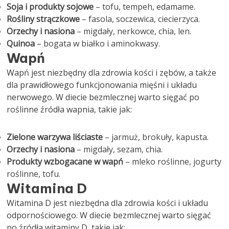
Soja i produkty sojowe
– tofu, tempeh, edamame.
Rośliny strączkowe
– fasola, soczewica, ciecierzyca.
Orzechy i nasiona
– migdały, nerkowce, chia, len.
Quinoa
– bogata w białko i aminokwasy.
Wapń
Wapń jest niezbędny dla zdrowia kości i zębów, a także
dla prawidłowego funkcjonowania mięśni i układu
nerwowego. W diecie bezmlecznej warto sięgać po
roślinne źródła wapnia, takie jak:
Zielone warzywa liściaste
– jarmuż, brokuły, kapusta.
Orzechy i nasiona
– migdały, sezam, chia.
Produkty wzbogacane w wapń
– mleko roślinne, jogurty
roślinne, tofu.
Witamina D
Witamina D jest niezbędna dla zdrowia kości i układu
odpornościowego. W diecie bezmlecznej warto sięgać
po źródła witaminy D, takie jak: