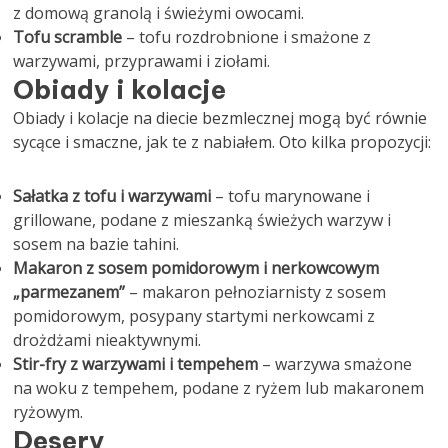
z domową granolą i świeżymi owocami.
Tofu scramble
– tofu rozdrobnione i smażone z
warzywami, przyprawami i ziołami.
Obiady i kolacje
Obiady i kolacje na diecie bezmlecznej mogą być równie
sycące i smaczne, jak te z nabiałem. Oto kilka propozycji:
Sałatka z tofu i warzywami
– tofu marynowane i
grillowane, podane z mieszanką świeżych warzyw i
sosem na bazie tahini.
Makaron z sosem pomidorowym i nerkowcowym
„parmezanem”
– makaron pełnoziarnisty z sosem
pomidorowym, posypany startymi nerkowcami z
drożdżami nieaktywnymi.
Stir-fry z warzywami i tempehem
– warzywa smażone
na woku z tempehem, podane z ryżem lub makaronem
ryżowym.
Desery