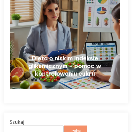
Dieta o niskim indeksie
glikemicznym – pomoc w
kontrolowaniu cukru
Szukaj
Szukaj