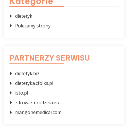
Kategorie
dietetyk
Polecamy strony
PARTNERZY SERWISU
dietetyk.biz
dietetyka.cfolks.pl
isto.pl
zdrowie-i-rodzina.eu
mangonemedical.com