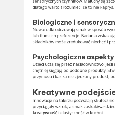
sensorycznych czynników. Maluchy są szcz
dlatego warto zrozumieć, że to nie kaprys,
Biologiczne i sensoryc
Noworodki odczuwają smak w sposób wyos
lub tłumi ich preferencje. Badania wskazuj
składników może zredukować niechęć i pr
Psychologiczne aspekty 
Dzieci uczą się przez naśladownictwo: jeśl
chętniej sięgają po podobne produkty. St
przymusu i kar za nie zjedzony produkt, b
Kreatywne podejści
Innowacje na talerzu pozwalają skutecznie
przyciągały wzrok, a smak zaskakiwał dzie
kreatywność
i elastyczność w kuchni.