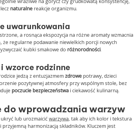
ególnie wrażliwe na gorycz czy grudkowatą konsystencję,
 lecz
naturalne
reakcje organizmu.
zne uwarunkowania
trzone, a rosnąca ekspozycja na różne aromaty wzmacnia
ą, że regularne podawanie niewielkich porcji nowych
zyzwyczaić kubki smakowe do
różnorodności
.
i wzorce rodzinne
i rodzice jedzą z entuzjazmem
zdrowe
potrawy, dzieci
worzenie pozytywnej atmosfery przy wspólnym stole, bez
uduje
poczucie bezpieczeństwa
i ciekawość kulinarną.
e do wprowadzania warzyw
 ukryć lub urozmaicić
warzywa
, tak aby ich kolor i tekstura
ci przyjemną harmonizacją składników. Kluczem jest