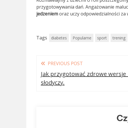
Rozmawiajmy z dziećmi o roli poszczególn
przygotowywania dań. Angażowanie maluch
jedzeniem
oraz uczy odpowiedzialności za
Tags
diabetes
Popularne
sport
trening
Read
PREVIOUS POST
more
Jak przygotować zdrowe wersje
articles
słodyczy.
Cz