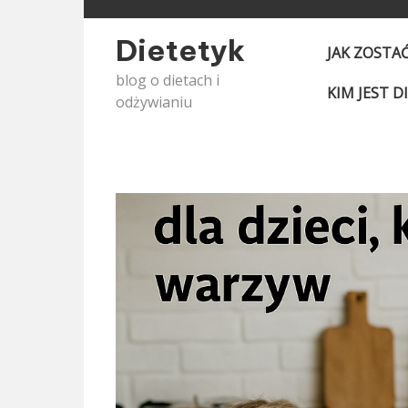
Skip
to
Dietetyk
JAK ZOSTA
content
blog o dietach i
KIM JEST D
odżywianiu