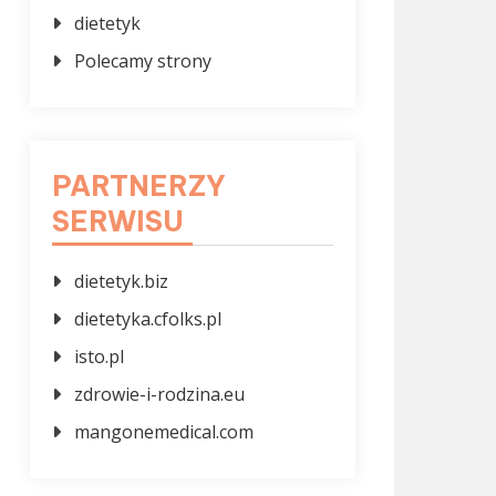
dietetyk
Polecamy strony
PARTNERZY
SERWISU
dietetyk.biz
dietetyka.cfolks.pl
isto.pl
zdrowie-i-rodzina.eu
mangonemedical.com