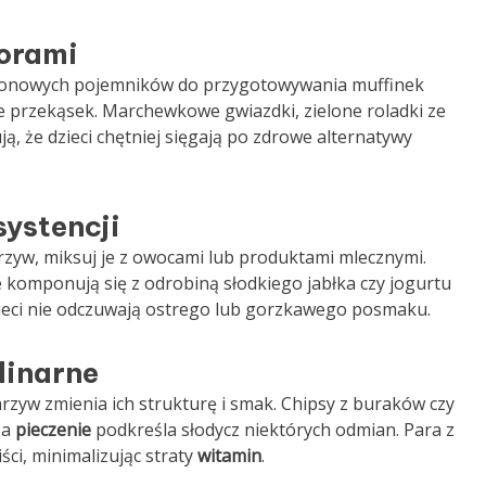
lorami
likonowych pojemników do przygotowywania muffinek
e przekąsek. Marchewkowe gwiazdki, zielone roladki ze
, że dzieci chętniej sięgają po zdrowe alternatywy
ystencji
rzyw, miksuj je z owocami lub produktami mlecznymi.
 komponują się z odrobiną słodkiego jabłka czy jogurtu
ieci nie odczuwają ostrego lub gorzkawego posmaku.
linarne
arzyw zmienia ich strukturę i smak. Chipsy z buraków czy
 a
pieczenie
podkreśla słodycz niektórych odmian. Para z
ści, minimalizując straty
witamin
.