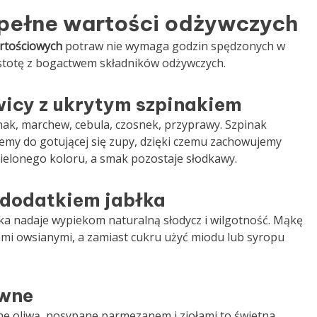
 pełne wartości odżywczych
rtościowych
potraw nie wymaga godzin spędzonych w
prostotę z bogactwem składników odżywczych.
wicy z ukrytym szpinakiem
inak, marchew, cebula, czosnek, przyprawy. Szpinak
ajemy do gotującej się zupy, dzięki czemu zachowujemy
 zielonego koloru, a smak pozostaje słodkawy.
 dodatkiem jabłka
łka nadaje wypiekom naturalną słodycz i wilgotność. Mąkę
mi owsianymi, a zamiast cukru użyć miodu lub syropu
ywne
one oliwą, posypane parmezanem i ziołami to świetna