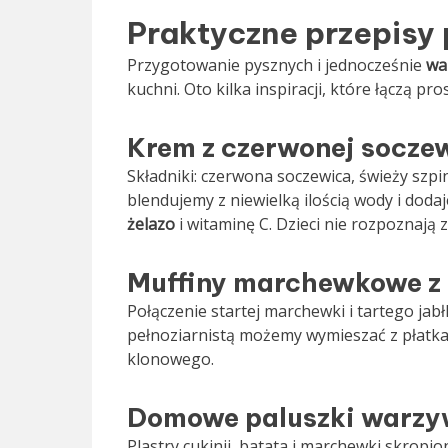
Praktyczne przepisy
Przygotowanie pysznych i jednocześnie
wa
kuchni. Oto kilka inspiracji, które łączą 
Krem z czerwonej socze
Składniki: czerwona soczewica, świeży szp
blendujemy z niewielką ilością wody i dod
żelazo
i witaminę C. Dzieci nie rozpoznają
Muffiny marchewkowe z
Połączenie startej marchewki i tartego jab
pełnoziarnistą możemy wymieszać z płatka
klonowego.
Domowe paluszki warz
Plastry cukinii, batata i marchewki skropi