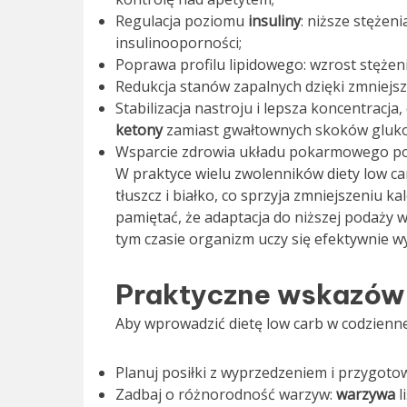
Regulacja poziomu
insuliny
: niższe stężen
insulinooporności;
Poprawa profilu lipidowego: wzrost stężeni
Redukcja stanów zapalnych dzięki zmniej
Stabilizacja nastroju i lepsza koncentracj
ketony
zamiast gwałtownych skoków gluko
Wsparcie zdrowia układu pokarmowego po
W praktyce wielu zwolenników diety low 
tłuszcz i białko, co sprzyja zmniejszeniu ka
pamiętać, że adaptacja do niższej podaży 
tym czasie organizm uczy się efektywnie w
Praktyczne wskazówk
Aby wprowadzić dietę low carb w codzienne 
Planuj posiłki z wyprzedzeniem i przygotowu
Zadbaj o różnorodność warzyw:
warzywa
l