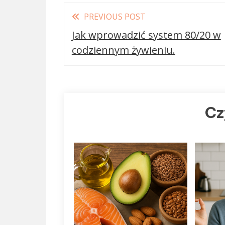
Read
PREVIOUS POST
more
Jak wprowadzić system 80/20 w
articles
codziennym żywieniu.
Cz