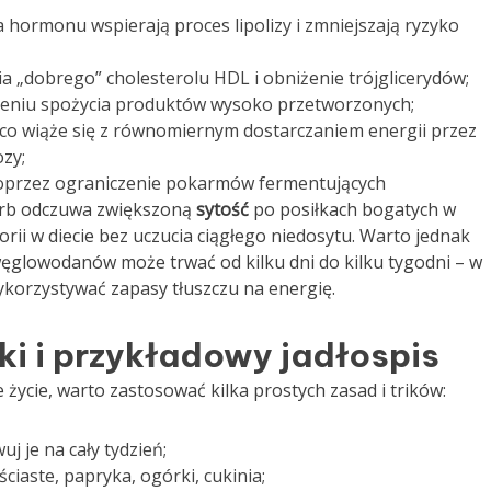
ia hormonu wspierają proces lipolizy i zmniejszają ryzyko
a „dobrego” cholesterolu HDL i obniżenie trójglicerydów;
szeniu spożycia produktów wysoko przetworzonych;
a, co wiąże się z równomiernym dostarczaniem energii przez
zy;
przez ograniczenie pokarmów fermentujących
carb odczuwa zwiększoną
sytość
po posiłkach bogatych w
lorii w diecie bez uczucia ciągłego niedosytu. Warto jednak
węglowodanów może trwać od kilku dni do kilku tygodni – w
ykorzystywać zapasy tłuszczu na energię.
i i przykładowy jadłospis
życie, warto zastosować kilka prostych zasad i trików:
j je na cały tydzień;
iściaste, papryka, ogórki, cukinia;