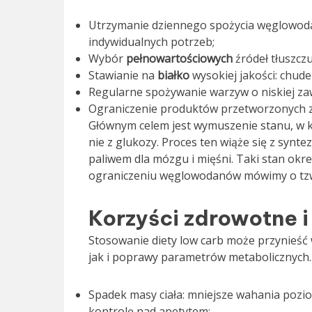
Utrzymanie dziennego spożycia węglowoda
indywidualnych potrzeb;
Wybór
pełnowartościowych
źródeł tłuszczu
Stawianie na
białko
wysokiej jakości: chude 
Regularne spożywanie warzyw o niskiej zaw
Ograniczenie produktów przetworzonych z 
Głównym celem jest wymuszenie stanu, w 
nie z glukozy. Proces ten wiąże się z synte
paliwem dla mózgu i mięśni. Taki stan okr
ograniczeniu węglowodanów mówimy o tz
Korzyści zdrowotne 
Stosowanie diety low carb może przynieść w
jak i poprawy parametrów metabolicznych. 
Spadek masy ciała: mniejsze wahania poz
kontrolę nad apetytem;