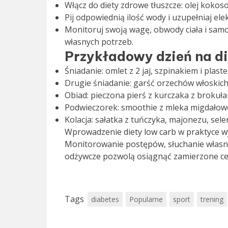
Włącz do diety zdrowe tłuszcze: olej kokos
Pij odpowiednią ilość wody i uzupełniaj el
Monitoruj swoją wagę, obwody ciała i sa
własnych potrzeb.
Przykładowy dzień na di
Śniadanie: omlet z 2 jaj, szpinakiem i plas
Drugie śniadanie: garść orzechów włoskich 
Obiad: pieczona pierś z kurczaka z brokuł
Podwieczorek: smoothie z mleka migdałowe
Kolacja: sałatka z tuńczyka, majonezu, sele
Wprowadzenie diety low carb w praktyce 
Monitorowanie postępów, słuchanie własneg
odżywcze pozwolą osiągnąć zamierzone cel
Tags
diabetes
Popularne
sport
trening