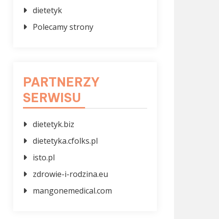
dietetyk
Polecamy strony
PARTNERZY
SERWISU
dietetyk.biz
dietetyka.cfolks.pl
isto.pl
zdrowie-i-rodzina.eu
mangonemedical.com