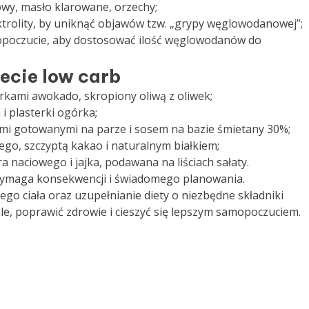
owy, masło klarowane, orzechy;
ektrolity, by uniknąć objawów tzw. „grypy węglowodanowej”;
mopoczucie, aby dostosować ilość węglowodanów do
ecie low carb
terkami awokado, skropiony oliwą z oliwek;
i plasterki ogórka;
ami gotowanymi na parze i sosem na bazie śmietany 30%;
go, szczyptą kakao i naturalnym białkiem;
ra naciowego i jajka, podawana na liściach sałaty.
wymaga konsekwencji i świadomego planowania.
o ciała oraz uzupełnianie diety o niezbędne składniki
e, poprawić zdrowie i cieszyć się lepszym samopoczuciem.