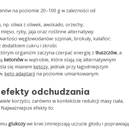
nów na poziomie 20–100 g w zależności od
, np. oliwa z oliwek, awokado, orzechy;
mięso, ryby, jaja oraz roślinne alternatywy;
artości węglowodanów: szpinak, brokuły, kalafior;
dodatkiem cukru i skrobi.
którym organizm zaczyna czerpać energię z
tłuszczów
, a
zą
ketonów
w wątrobie, które stają się alternatywnym
eśla się mianem
ketozy
, jednak przy łagodniejszym
w.
keto adaptacji
na poziomie umiarkowanym.
i efekty odchudzania
iele korzyści, zarówno w kontekście redukcji masy ciała,
Najważniejsze efekty to:
iomu
glukozy
we krwi zmniejszają uczucie głodu i poprawiają