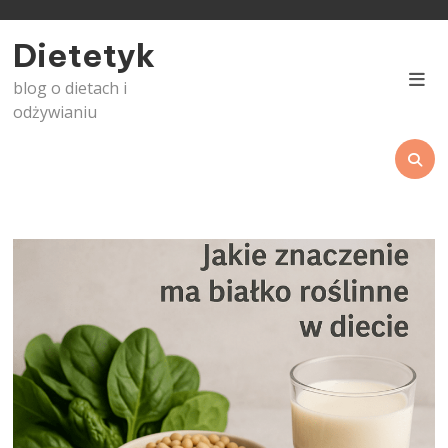
Skip
to
Dietetyk
content
blog o dietach i
odżywianiu