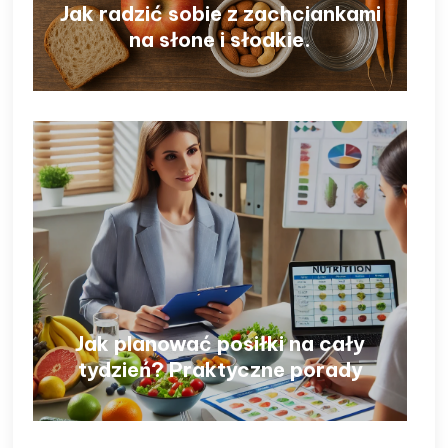
Jak radzić sobie z zachciankami
na słone i słodkie.
Jak planować posiłki na cały
tydzień? Praktyczne porady