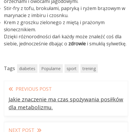
orzechami i owocami jagodowymi.
Stir-fry z tofu, brokułami, papryką i ryżem brązowym w
marynacie z imbiru i czosnku.
Krem z groszku zielonego z miętą i prażonym
słonecznikiem.
Dzięki różnorodności dań każdy może znaleźć coś dla
siebie, jednocześnie dbając o
zdrowie
i smukłą sylwetkę.
Tags
diabetes
Popularne
sport
trening
Read
PREVIOUS POST
more
Jakie znaczenie ma czas spożywania posiłków
articles
dla metabolizmu.
NEXT POST