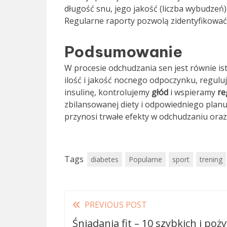
długość snu, jego jakość (liczba wybudzeń)
Regularne raporty pozwolą zidentyfikowa
Podsumowanie
W procesie odchudzania sen jest równie ist
ilość i jakość nocnego odpoczynku, regulu
insulinę, kontrolujemy
głód
i wspieramy
re
zbilansowanej diety i odpowiedniego planu
przynosi trwałe efekty w odchudzaniu ora
Tags
diabetes
Popularne
sport
trening
Read
PREVIOUS POST
more
Śniadania fit – 10 szybkich i po