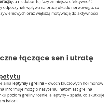
eracja
y, a niedobór tej fazy zmniejsza efektywność
ocny odpoczynek wpływa na pracę układu nerwowego, co
w żywieniowych oraz większą motywację do aktywności
czne łączące sen i utratę
petytu
ielania
leptyna
y i
grelina
– dwóch kluczowych hormonów
yna informuje mózg o nasyceniu, natomiast grelina
nku poziom greliny rośnie, a leptyny – spada, co skutkuje
m kalorii.