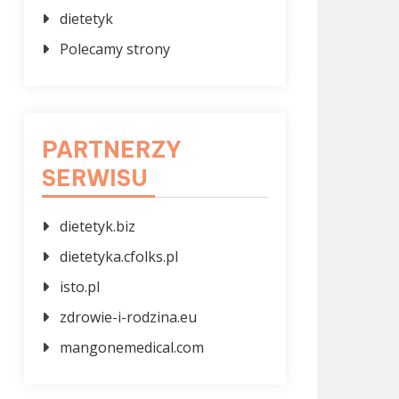
dietetyk
Polecamy strony
PARTNERZY
SERWISU
dietetyk.biz
dietetyka.cfolks.pl
isto.pl
zdrowie-i-rodzina.eu
mangonemedical.com