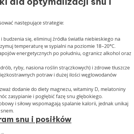
 dla optymalizacji snu i
sować następujące strategie:
i budzenia się, eliminuj źródła światła niebieskiego na
zymuj temperaturę w sypialni na poziomie 18–20°C.
apojów energetycznych po południu, ogranicz alkohol oraz
 drób, ryby, nasiona roślin strączkowych) i zdrowe tłuszcze
 ciężkostrawnych potraw i dużej ilości węglowodanów
zważ dodanie do diety magnezu, witaminy D, melatoniny
c zasypianie i pogłębić fazę snu głębokiego.
bowy i siłowy wspomagają spalanie kalorii, jednak unikaj
 snem.
am snu i posiłków