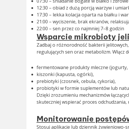
07:30 – śniadanie bogate w białko i zdrowe
12:30 – obiad z dużą porcją warzyw i umi
17:30 – lekka kolacja oparta na białku i w
21:00 – wyciszenie, brak ekranów, relaksuj
22:00 – sen przez co najmniej 7–8 godzin
Wsparcie mikrobioty jel
Zadbaj o różnorodność bakterii jelitowyc
regulujących sen oraz metabolizm. Włącz do
fermentowane produkty mleczne (jogurty, k
kiszonki (kapusta, ogórki),
prebiotyki (czosnek, cebula, cykoria),
probiotyki w formie suplementów lub natur
Dzięki zrozumieniu mechanizmów łączący
skuteczniej wspierać proces odchudzania, u
Monitorowanie postępó
Stosuj aplikacje lub dziennik żywieniowo-