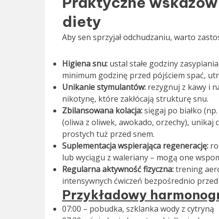
Praktyczne wskazówki
diety
Aby sen sprzyjał odchudzaniu, warto zasto
Higiena snu:
ustal stałe godziny zasypiania 
minimum godzinę przed pójściem spać, utr
Unikanie stymulantów:
rezygnuj z kawy i n
nikotynę, które zakłócają strukturę snu.
Zbilansowana kolacja:
sięgaj po białko (np.
(oliwa z oliwek, awokado, orzechy), unikaj
prostych tuż przed snem.
Suplementacja wspierająca regenerację:
ro
lub wyciągu z waleriany – mogą one wspomó
Regularna aktywność fizyczna:
trening aero
intensywnych ćwiczeń bezpośrednio przed
Przykładowy harmonogr
07:00 – pobudka, szklanka wody z cytryną