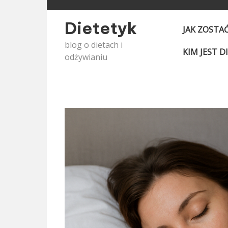
Skip
to
Dietetyk
JAK ZOSTA
content
blog o dietach i
KIM JEST D
odżywianiu