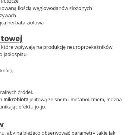
 tłuszcze
arkowaną ilością węglowodanów złożonych
arzywach
ąca herbata ziołowa
itowej
h, które wpływają na produkcję neuroprzekaźników
 jadłospisu:
efir),
alnych źródeł.
ch
mikrobiota
jelitową ze snem i metabolizmem, można
nikając efektu jo-jo.
w
snu, aby na bieżąco obserwować parametry takie jak