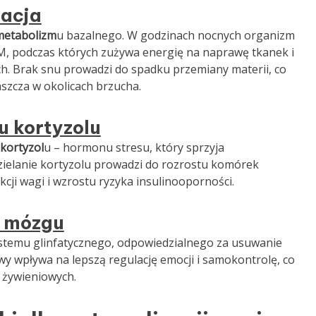
lacja
metabolizm
u bazalnego. W godzinach nocnych organizm
EM, podczas których zużywa energię na naprawę tkanek i
h. Brak snu prowadzi do spadku przemiany materii, co
aszcza w okolicach brzucha.
u kortyzolu
kortyzol
u – hormonu stresu, który sprzyja
ielanie kortyzolu prowadzi do rozrostu komórek
cji wagi i wzrostu ryzyka insulinooporności.
u mózgu
systemu glinfatycznego, odpowiedzialnego za usuwanie
y wpływa na lepszą regulację emocji i samokontrolę, co
żywieniowych.