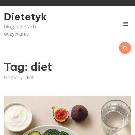
Skip
to
Dietetyk
content
blog o dietach i
odżywianiu
Tag:
diet
Home
diet