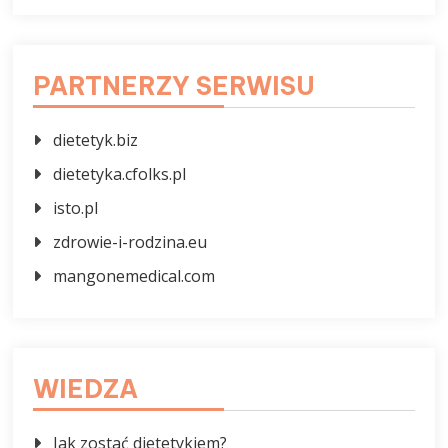
PARTNERZY SERWISU
dietetyk.biz
dietetyka.cfolks.pl
isto.pl
zdrowie-i-rodzina.eu
mangonemedical.com
WIEDZA
Jak zostać dietetykiem?