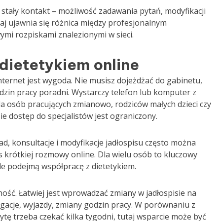
 stały kontakt – możliwość zadawania pytań, modyfikacji
taj ujawnia się różnica między profesjonalnym
i rozpiskami znalezionymi w sieci.
dietetykiem online
internet jest wygoda. Nie musisz dojeżdżać do gabinetu,
zin pracy poradni. Wystarczy telefon lub komputer z
la osób pracujących zmianowo, rodziców małych dzieci czy
e dostęp do specjalistów jest ograniczony.
d, konsultacje i modyfikacje jadłospisu często można
s krótkiej rozmowy online. Dla wielu osób to kluczowy
le podejmą współpracę z dietetykiem.
ność. Łatwiej jest wprowadzać zmiany w jadłospisie na
egacje, wyjazdy, zmiany godzin pracy. W porównaniu z
tę trzeba czekać kilka tygodni, tutaj wsparcie może być