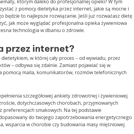
chematy, którym daleko do profesjonalnej opieki? W tym
zystać z pomocy dietetyka przez internet, jakie są mocne i
o będzie to najlepsze rozwiązanie. Jeśli już rozważasz dietę
czyć, jak może wyglądać profesjonalna opieka żywieniowa
zesna technologia w dbaniu o zdrowie.
 przez internet?
 dietetykiem, w której cały proces – od wywiadu, przez
któw – odbywa się zdalnie. Zamiast pojawiać się w
 za pomocą maila, komunikatorów, rozmów telefonicznych
ełnienia szczegółowej ankiety zdrowotnej i żywieniowej.
 wzroście, dotychczasowych chorobach, przyjmowanych
oraz preferencjach smakowych. Na tej podstawie
dopasowany do twojego zapotrzebowania energetycznego
wia, wsparcia w chorobie czy budowania masy mięśniowej.