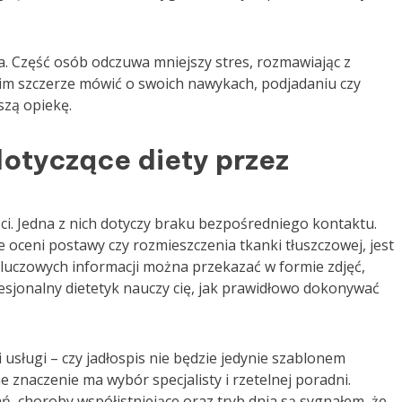
. Część osób odczuwa mniejszy stres, rozmawiając z
j im szczerze mówić o swoich nawykach, podjadaniu czy
szą opiekę.
otyczące diety przez
ci. Jedna z nich dotyczy braku bezpośredniego kontaktu.
e oceni postawy czy rozmieszczenia tkanki tłuszczowej, jest
luczowych informacji można przekazać w formie zdjęć,
esjonalny dietetyk nauczy cię, jak prawidłowo dokonywać
usługi – czy jadłospis nie będzie jedynie szablonem
naczenie ma wybór specjalisty i rzetelnej poradni.
ń, choroby współistniejące oraz tryb dnia są sygnałem, że