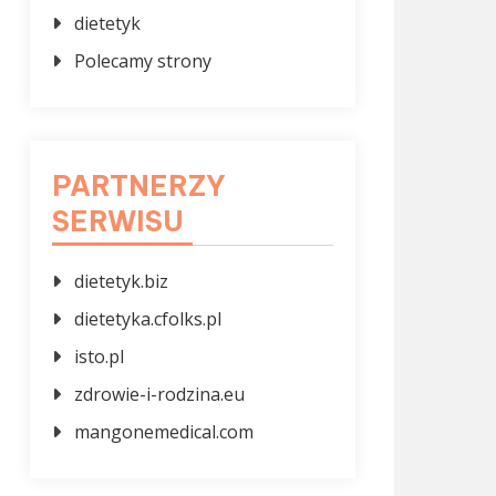
dietetyk
Polecamy strony
PARTNERZY
SERWISU
dietetyk.biz
dietetyka.cfolks.pl
isto.pl
zdrowie-i-rodzina.eu
mangonemedical.com