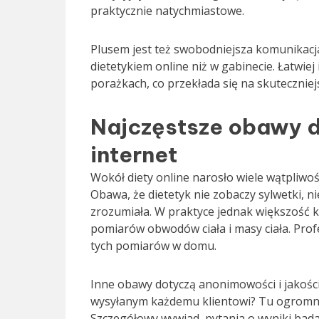
praktycznie natychmiastowe.
Plusem jest też swobodniejsza komunikacja
dietetykiem online niż w gabinecie. Łatwie
porażkach, co przekłada się na skuteczniej
Najczęstsze obawy d
internet
Wokół diety online narosło wiele wątpliwoś
Obawa, że dietetyk nie zobaczy sylwetki, ni
zrozumiała. W praktyce jednak większość k
pomiarów obwodów ciała i masy ciała. Prof
tych pomiarów w domu.
Inne obawy dotyczą anonimowości i jakości 
wysyłanym każdemu klientowi? Tu ogromne z
Szczegółowy wywiad, pytania o wyniki bada