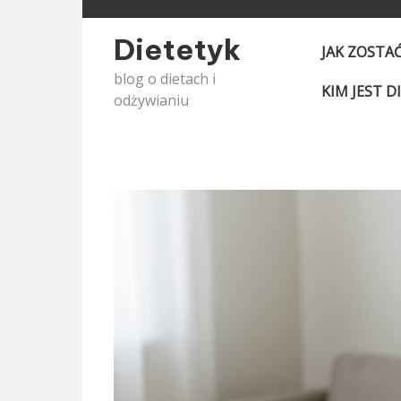
Skip
to
Dietetyk
JAK ZOSTA
content
blog o dietach i
KIM JEST D
odżywianiu