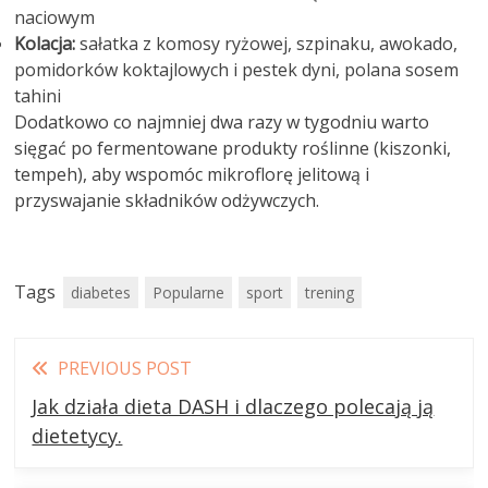
naciowym
Kolacja:
sałatka z komosy ryżowej, szpinaku, awokado,
pomidorków koktajlowych i pestek dyni, polana sosem
tahini
Dodatkowo co najmniej dwa razy w tygodniu warto
sięgać po fermentowane produkty roślinne (kiszonki,
tempeh), aby wspomóc mikroflorę jelitową i
przyswajanie składników odżywczych.
Tags
diabetes
Popularne
sport
trening
Read
PREVIOUS POST
more
Jak działa dieta DASH i dlaczego polecają ją
articles
dietetycy.