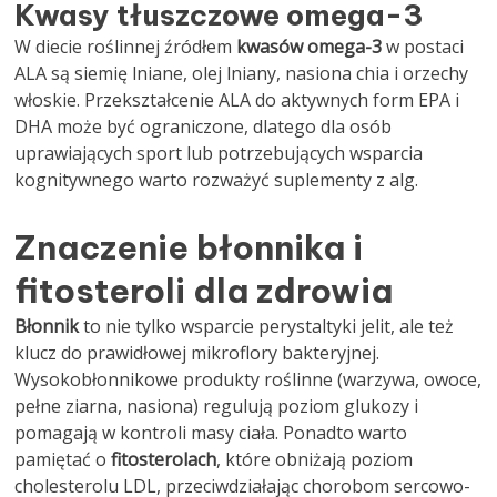
Kwasy tłuszczowe omega-3
W diecie roślinnej źródłem
kwasów omega-3
w postaci
ALA są siemię lniane, olej lniany, nasiona chia i orzechy
włoskie. Przekształcenie ALA do aktywnych form EPA i
DHA może być ograniczone, dlatego dla osób
uprawiających sport lub potrzebujących wsparcia
kognitywnego warto rozważyć suplementy z alg.
Znaczenie błonnika i
fitosteroli dla zdrowia
Błonnik
to nie tylko wsparcie perystaltyki jelit, ale też
klucz do prawidłowej mikroflory bakteryjnej.
Wysokobłonnikowe produkty roślinne (warzywa, owoce,
pełne ziarna, nasiona) regulują poziom glukozy i
pomagają w kontroli masy ciała. Ponadto warto
pamiętać o
fitosterolach
, które obniżają poziom
cholesterolu LDL, przeciwdziałając chorobom sercowo-