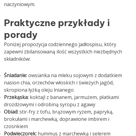
naczyniowym.
Praktyczne przykłady i
porady
Poniżej propozycja codziennego jadłospisu, który
zapewni zbilansowaną ilość wszystkich niezbędnych
składników:
Śniadanie:
owsianka na mleku sojowym z dodatkiem
nasion chia, orzechów włoskich i świeżych jagód,
skropiona łyżką oleju lnianego
Przekąska:
koktajl z bananem, jarmużem, płatkami
drożdżowymi i odrobiną syropu z agawy
Obiad:
stir-fry z tofu, brązowym ryżem, papryką,
brokułami i marchewką, doprawione imbirem i
czosnkiem
Podwieczorek:
hummus z marchewką i selerem