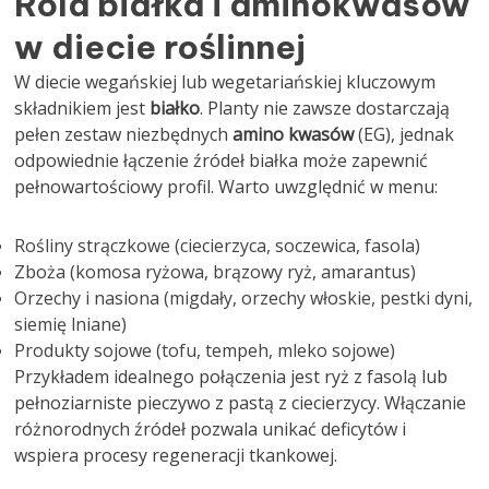
Rola białka i aminokwasów
w diecie roślinnej
W diecie wegańskiej lub wegetariańskiej kluczowym
składnikiem jest
białko
. Planty nie zawsze dostarczają
pełen zestaw niezbędnych
amino kwasów
(EG), jednak
odpowiednie łączenie źródeł białka może zapewnić
pełnowartościowy profil. Warto uwzględnić w menu:
Rośliny strączkowe (ciecierzyca, soczewica, fasola)
Zboża (komosa ryżowa, brązowy ryż, amarantus)
Orzechy i nasiona (migdały, orzechy włoskie, pestki dyni,
siemię lniane)
Produkty sojowe (tofu, tempeh, mleko sojowe)
Przykładem idealnego połączenia jest ryż z fasolą lub
pełnoziarniste pieczywo z pastą z ciecierzycy. Włączanie
różnorodnych źródeł pozwala unikać deficytów i
wspiera procesy regeneracji tkankowej.