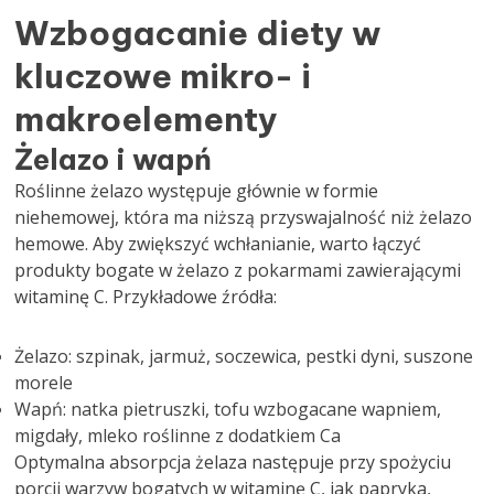
Wzbogacanie diety w
kluczowe mikro- i
makroelementy
Żelazo i wapń
Roślinne żelazo występuje głównie w formie
niehemowej, która ma niższą przyswajalność niż żelazo
hemowe. Aby zwiększyć wchłanianie, warto łączyć
produkty bogate w żelazo z pokarmami zawierającymi
witaminę C. Przykładowe źródła:
Żelazo: szpinak, jarmuż, soczewica, pestki dyni, suszone
morele
Wapń: natka pietruszki, tofu wzbogacane wapniem,
migdały, mleko roślinne z dodatkiem Ca
Optymalna absorpcja żelaza następuje przy spożyciu
porcji warzyw bogatych w witaminę C, jak papryka,