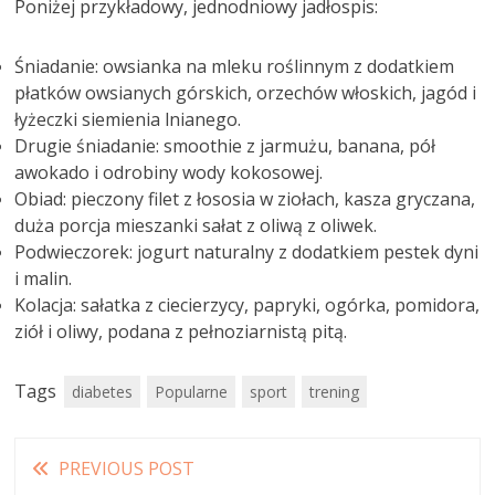
Poniżej przykładowy, jednodniowy jadłospis:
Śniadanie: owsianka na mleku roślinnym z dodatkiem
płatków owsianych górskich, orzechów włoskich, jagód i
łyżeczki siemienia lnianego.
Drugie śniadanie: smoothie z jarmużu, banana, pół
awokado i odrobiny wody kokosowej.
Obiad: pieczony filet z łososia w ziołach, kasza gryczana,
duża porcja mieszanki sałat z oliwą z oliwek.
Podwieczorek: jogurt naturalny z dodatkiem pestek dyni
i malin.
Kolacja: sałatka z ciecierzycy, papryki, ogórka, pomidora,
ziół i oliwy, podana z pełnoziarnistą pitą.
Tags
diabetes
Popularne
sport
trening
Read
PREVIOUS POST