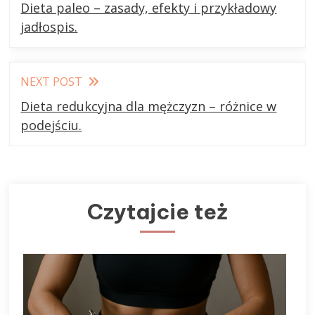
more
Dieta paleo – zasady, efekty i przykładowy
articles
jadłospis.
NEXT POST
Dieta redukcyjna dla mężczyzn – różnice w
podejściu.
Czytajcie też