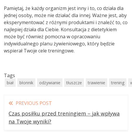
Pamiętaj, że każdy organizm jest inny i to, co działa dla
jednej osoby, może nie działać dla innej. Ważne jest, aby
eksperymentować z różnymi produktami i znaleźć to, co
najlepiej działa dla Ciebie. Konsultacja z dietetykiem
może być również pomocna w opracowaniu
indywidualnego planu żywieniowego, który będzie
wspierał Twoje cele treningowe.
Tags
biał
błonnik
odżywianie
tłuszcze
trawienie
trening
Read
PREVIOUS POST
more
Czas posiłku przed treningiem – jak wpływa
articles
na Twoje wyniki?