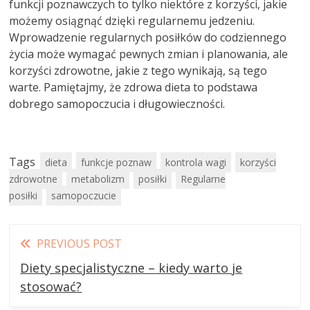
funkcji poznawczych to tylko niektóre z korzyści, jakie
możemy osiągnąć dzięki regularnemu jedzeniu.
Wprowadzenie regularnych posiłków do codziennego
życia może wymagać pewnych zmian i planowania, ale
korzyści zdrowotne, jakie z tego wynikają, są tego
warte. Pamiętajmy, że zdrowa dieta to podstawa
dobrego samopoczucia i długowieczności.
Tags
dieta
funkcje poznaw
kontrola wagi
korzyści
zdrowotne
metabolizm
posiłki
Regularne
posiłki
samopoczucie
Read
PREVIOUS POST
more
Diety specjalistyczne – kiedy warto je
articles
stosować?