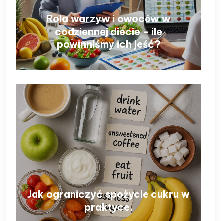
Rola warzyw i owoców w
codziennej diecie – ile
powinniśmy ich jeść?
Jak ograniczyć spożycie cukru w
praktyce.