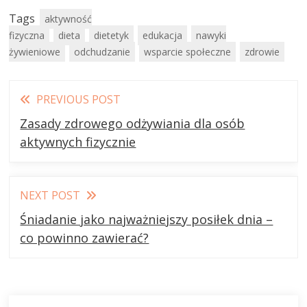
Tags
aktywność
fizyczna
dieta
dietetyk
edukacja
nawyki
żywieniowe
odchudzanie
wsparcie społeczne
zdrowie
Read
PREVIOUS POST
more
Zasady zdrowego odżywiania dla osób
articles
aktywnych fizycznie
NEXT POST
Śniadanie jako najważniejszy posiłek dnia –
co powinno zawierać?