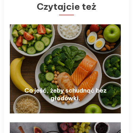
Czytajcie też
Co jeść, żeby schudnąć bez
głodówki.