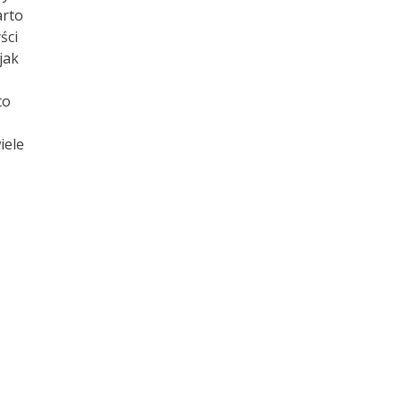
arto
ści
jak
to
iele