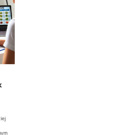
k
iej
nnym