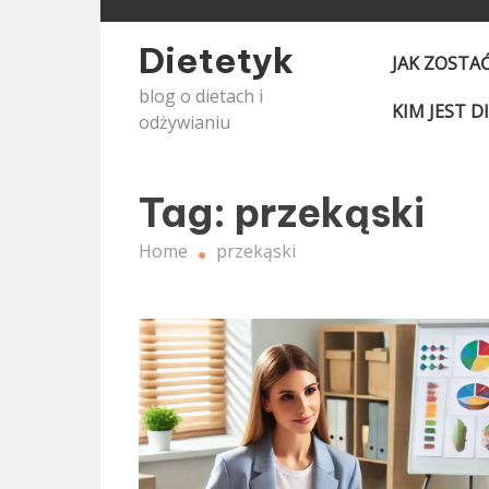
Skip
to
Dietetyk
JAK ZOSTA
content
blog o dietach i
KIM JEST D
odżywianiu
Tag:
przekąski
Home
przekąski