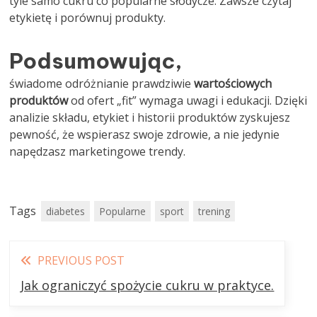
tyle samo cukru co popularne słodycze. Zawsze czytaj
etykietę i porównuj produkty.
Podsumowując,
świadome odróżnianie prawdziwie
wartościowych
produktów
od ofert „fit” wymaga uwagi i edukacji. Dzięki
analizie składu, etykiet i historii produktów zyskujesz
pewność, że wspierasz swoje zdrowie, a nie jedynie
napędzasz marketingowe trendy.
Tags
diabetes
Popularne
sport
trening
Read
PREVIOUS POST
more
Jak ograniczyć spożycie cukru w praktyce.
articles