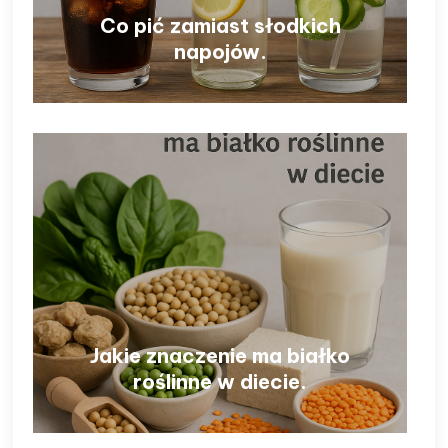
Co pić zamiast słodkich
napojów.
Jakie znaczenie ma białko
roślinne w diecie.