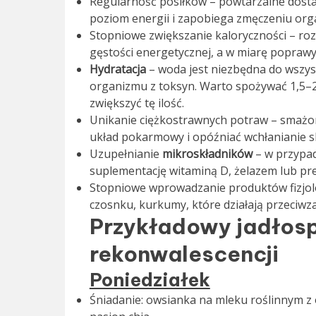
Regularność posiłków – powtarzalne dostar
poziom energii i zapobiega zmęczeniu org
Stopniowe zwiększanie kaloryczności – ro
gęstości energetycznej, a w miarę poprawy
Hydratacja
– woda jest niezbędna do wszyst
organizmu z toksyn. Warto spożywać 1,5–2 
zwiększyć tę ilość.
Unikanie ciężkostrawnych potraw – smażon
układ pokarmowy i opóźniać wchłanianie s
Uzupełnianie
mikroskładników
– w przypad
suplementację witaminą D, żelazem lub p
Stopniowe wprowadzanie produktów fizjolo
czosnku, kurkumy, które działają przeciwza
Przykładowy jadłosp
rekonwalescencji
Poniedziałek
Śniadanie: owsianka na mleku roślinnym z 