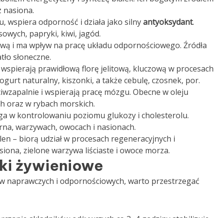
z nasiona.
, wspiera odporność i działa jako silny
antyoksydant
.
owych, papryki, kiwi, jagód.
wą i ma wpływ na pracę układu odpornościowego. Źródła
atło słoneczne.
wspierają prawidłową florę jelitową, kluczową w procesach
gurt naturalny, kiszonki, a także cebulę, czosnek, por.
ciwzapalnie i wspierają pracę mózgu. Obecne w oleju
ch oraz w rybach morskich.
aga w kontrolowaniu poziomu glukozy i cholesterolu.
rna, warzywach, owocach i nasionach.
len – biorą udział w procesach regeneracyjnych i
iona, zielone warzywa liściaste i owoce morza.
ki żywieniowe
ów naprawczych i odpornościowych, warto przestrzegać