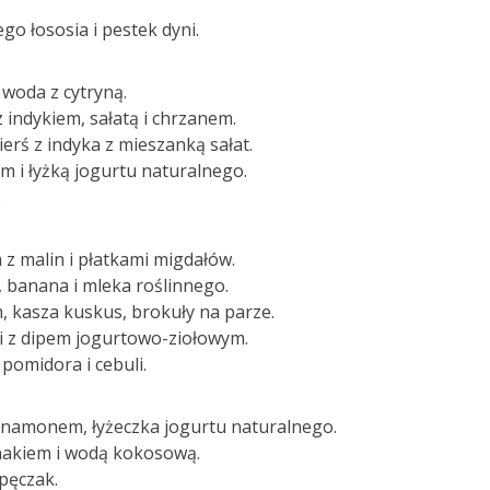
go łososia i pestek dyni.
 woda z cytryną.
 indykiem, sałatą i chrzanem.
erś z indyka z mieszanką sałat.
 i łyżką jogurtu naturalnego.
.
z malin i płatkami migdałów.
, banana i mleka roślinnego.
m, kasza kuskus, brokuły na parze.
i z dipem jogurtowo-ziołowym.
 pomidora i cebuli.
 cynamonem, łyżeczka jogurtu naturalnego.
nakiem i wodą kokosową.
pęczak.