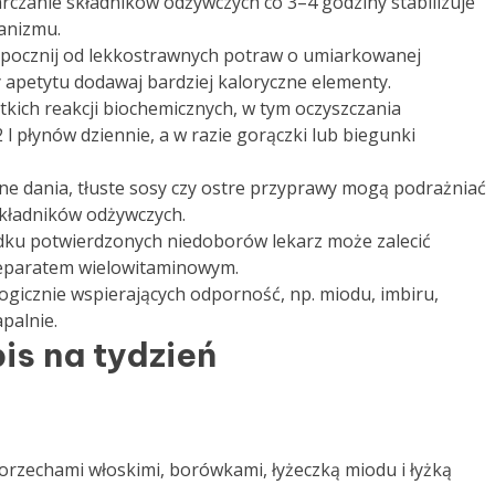
czanie składników odżywczych co 3–4 godziny stabilizuje
anizmu.
zpocznij od lekkostrawnych potraw o umiarkowanej
 apetytu dodawaj bardziej kaloryczne elementy.
kich reakcji biochemicznych, w tym oczyszczania
l płynów dziennie, a w razie gorączki lub biegunki
e dania, tłuste sosy czy ostre przyprawy mogą podrażniać
kładników odżywczych.
ku potwierdzonych niedoborów lekarz może zalecić
reparatem wielowitaminowym.
gicznie wspierających odporność, np. miodu, imbiru,
palnie.
is na tydzień
orzechami włoskimi, borówkami, łyżeczką miodu i łyżką