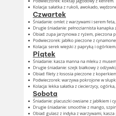
Podwieczorek: koktajl jagodowy z kefirem.
Kolacja: sałatka z rukoli, awokado, wędzone
Czwartek
Śniadanie: omlet z warzywami i serem feta,
Drugie śniadanie: pełnoziarnista kanapka z
Obiad: zupa jarzynowa z ryżem, pieczona pi
Podwieczorek: jabłko pieczone z cynamonem
Kolacja: serek wiejski z papryką i ogórkiem
Piątek
Śniadanie: kasza manna na mleku z musem 
Drugie śniadanie: szejk białkowy z odżywki
Obiad: filety z łososia pieczone z koperkie
Podwieczorek: warzywa pokrojone w słupk
Kolacja: lekka sałatka z ciecierzycy, ogórka,
Sobota
Śniadanie: placuszki owsiane z jabłkiem i
Drugie śniadanie: smoothie z mango, szpi
Obiad: gulasz z indyka z warzywami, kasza 