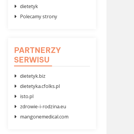
dietetyk
Polecamy strony
PARTNERZY
SERWISU
dietetyk.biz
dietetyka.cfolks.pl
isto.pl
zdrowie-i-rodzina.eu
mangonemedical.com