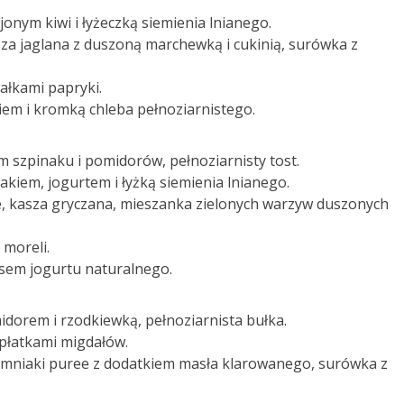
jonym kiwi i łyżeczką siemienia lnianego.
kasza jaglana z duszoną marchewką i cukinią, surówka z
łkami papryki.
iem i kromką chleba pełnoziarnistego.
em szpinaku i pomidorów, pełnoziarnisty tost.
akiem, jogurtem i łyżką siemienia lnianego.
e, kasza gryczana, mieszanka zielonych warzyw duszonych
moreli.
ksem jogurtu naturalnego.
idorem i rzodkiewką, pełnoziarnista bułka.
 płatkami migdałów.
emniaki puree z dodatkiem masła klarowanego, surówka z