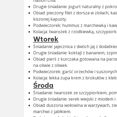
nasion chia.
Drugie śniadanie: jogurt naturalny z pokro
Obiad: pieczony filet z dorsza w ziołach, 
kiszonej kapusty.
Podwieczorek: hummus z marchewką i kawa
Kolacja: twarożek z rzodkiewką, szczypiork
Wtorek
Śniadanie: jajecznica z dwóch jaj z dodatki
Drugie śniadanie: koktajl z bananem, szpin
Obiad: pierś z kurczaka gotowana na parz
na oliwie z oliwek.
Podwieczorek: garść orzechów i suszonych 
Kolacja: lekka zupa krem z brokułów z kle
Środa
Śniadanie: twarożek ze szczypiorkiem, pom
Drugie śniadanie: serek wiejski z miodem i
Obiad: duszona wołowina w warzywach, zi
marchwi z jabłkiem.