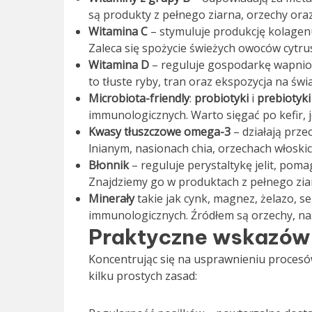
są produkty z pełnego ziarna, orzechy ora
Witamina C
– stymuluje produkcję kolagenu
Zaleca się spożycie świeżych owoców cytrus
Witamina D
– reguluje gospodarkę wapnio
to tłuste ryby, tran oraz ekspozycja na świ
Microbiota-friendly
:
probiotyki
i
prebiotyki
immunologicznych. Warto sięgać po kefir, jo
Kwasy tłuszczowe omega-3
– działają prze
lnianym, nasionach chia, orzechach włoski
Błonnik
– reguluje perystaltykę jelit, pom
Znajdziemy go w produktach z pełnego zia
Minerały
takie jak cynk, magnez, żelazo, se
immunologicznych. Źródłem są orzechy, nas
Praktyczne wskazów
Koncentrując się na usprawnieniu proces
kilku prostych zasad: