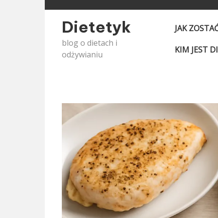
Skip
to
Dietetyk
JAK ZOSTA
content
blog o dietach i
KIM JEST D
odżywianiu