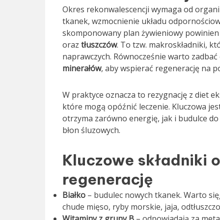
Okres rekonwalescencji wymaga od organ
tkanek, wzmocnienie układu odpornościow
skomponowany plan żywieniowy powinien 
oraz
tłuszczów
. To tzw. makroskładniki, 
naprawczych. Równocześnie warto zadbać 
minerałów
, aby wspierać regenerację na
W praktyce oznacza to rezygnację z diet e
które mogą opóźnić leczenie. Kluczowa je
otrzyma zarówno energię, jak i budulce do
błon śluzowych.
Kluczowe składniki 
regenerację
Białko
– budulec nowych tkanek. Warto się
chude mięso, ryby morskie, jaja, odtłuszczo
Witaminy z grupy B
– odpowiadają za metab