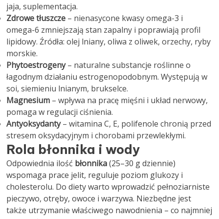
jaja, suplementacja.
Zdrowe tłuszcze
– nienasycone kwasy omega-3 i
omega-6 zmniejszają stan zapalny i poprawiają profil
lipidowy. Źródła: olej lniany, oliwa z oliwek, orzechy, ryby
morskie.
Phytoestrogeny
– naturalne substancje roślinne o
łagodnym działaniu estrogenopodobnym. Występują w
soi, siemieniu lnianym, brukselce.
Magnesium
– wpływa na pracę mięśni i układ nerwowy,
pomaga w regulacji ciśnienia.
Antyoksydanty
– witamina C, E, polifenole chronią przed
stresem oksydacyjnym i chorobami przewlekłymi.
Rola błonnika i wody
Odpowiednia ilość
błonnika
(25–30 g dziennie)
wspomaga prace jelit, reguluje poziom glukozy i
cholesterolu. Do diety warto wprowadzić pełnoziarniste
pieczywo, otręby, owoce i warzywa. Niezbędne jest
także utrzymanie właściwego nawodnienia – co najmniej