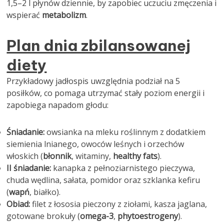
1,5–2 l płynów dziennie, by zapobiec uczuciu zmęczenia i
wspierać
metabolizm
.
Plan dnia zbilansowanej
diety
Przykładowy jadłospis uwzględnia podział na 5
posiłków, co pomaga utrzymać stały poziom energii i
zapobiega napadom głodu:
Śniadanie:
owsianka na mleku roślinnym z dodatkiem
siemienia lnianego, owoców leśnych i orzechów
włoskich (
błonnik
, witaminy,
healthy fats
).
II śniadanie:
kanapka z pełnoziarnistego pieczywa,
chuda wędlina, sałata, pomidor oraz szklanka kefiru
(
wapń
, białko).
Obiad:
filet z łososia pieczony z ziołami, kasza jaglana,
gotowane brokuły (
omega-3
,
phytoestrogeny
).