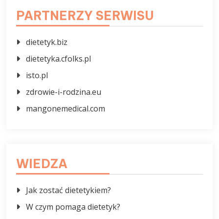
PARTNERZY SERWISU
dietetyk.biz
dietetyka.cfolks.pl
isto.pl
zdrowie-i-rodzina.eu
mangonemedical.com
WIEDZA
Jak zostać dietetykiem?
W czym pomaga dietetyk?