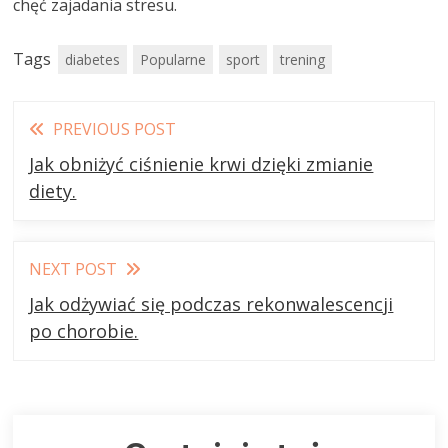
chęć zajadania stresu.
Tags
diabetes
Popularne
sport
trening
Read
PREVIOUS POST
more
Jak obniżyć ciśnienie krwi dzięki zmianie
articles
diety.
NEXT POST
Jak odżywiać się podczas rekonwalescencji
po chorobie.